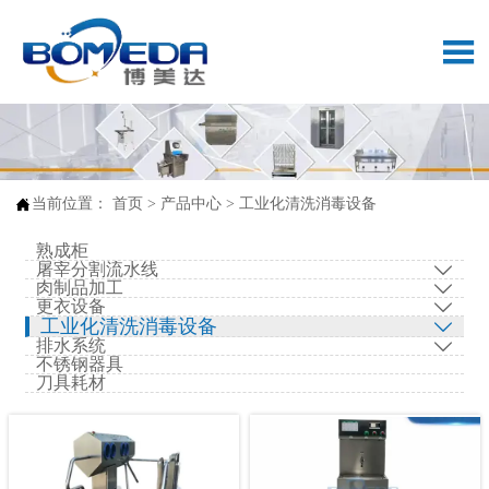


当前位置：
首页
>
产品中心
>
工业化清洗消毒设备
熟成柜
屠宰分割流水线

肉制品加工

更衣设备

工业化清洗消毒设备

排水系统

不锈钢器具
刀具耗材