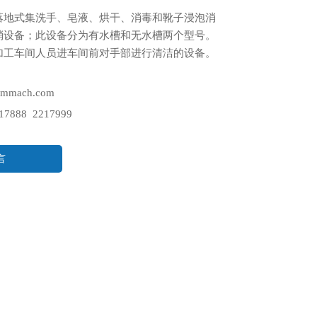
落地式集洗手、皂液、烘干、消毒和靴子浸泡消
消设备；此设备分为有水槽和无水槽两个型号。
加工车间人员进车间前对手部进行清洁的设备。
mmach.com
7888 2217999
言