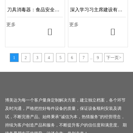
刀具消毒器：食品安全的
深入学习习主席建设有中
有力保障
国特色社会主义理论，推
更多
更多
动企业高质量发展


1
2
3
4
5
6
7
9
下一页
>
...
博美达为每一个客户量身定制解决方案，建立独立档案，各个环节
及时沟通，严格把控好每件设备的质量，保证设备顺利安装及调
试，不断完善产品。始终秉承“诚信为本，热情服务”的经营理念，
持续为客户创造产品和服务，不断提升客户的信任度和满意度。 期