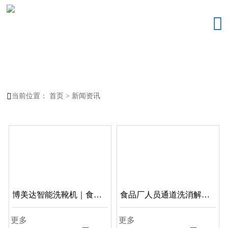


当前位置：
首页
>
新闻资讯
博美达智能洗靴机｜食品
食品厂人员通道洗消解决
车间洁净入口，人员清洗
方案
更多
更多
消毒解决方案