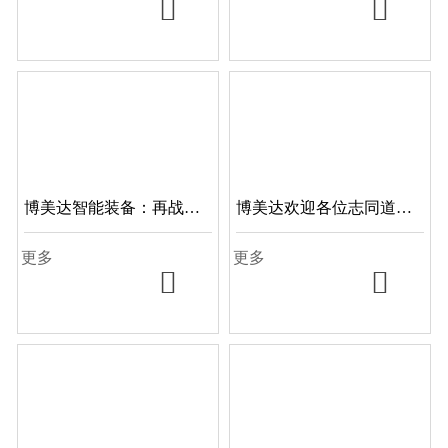


博美达智能装备：再战俄
博美达欢迎各位志同道合
罗斯食品及食品机械展会
的朋友加入
更多
更多

