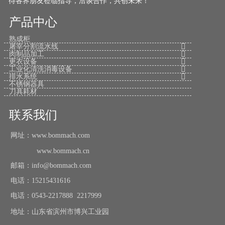
待各界朋友莅临指导，洽谈合作，共创未来！
产品中心
熟成柜

屠宰分割流水线

肉制品加工

更衣设备

工业化清洗消毒设备

排水系统
不锈钢器具
刀具耗材
联系我们
网址：www.bommach.com
www.bommach.cn
邮箱：info@bommach.com
电话：15215431616
电话：0543-2217888 2217999
地址：山东省滨州市博兴工业园