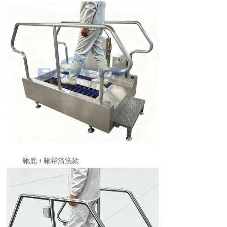
靴底
靴帮清洗款
+