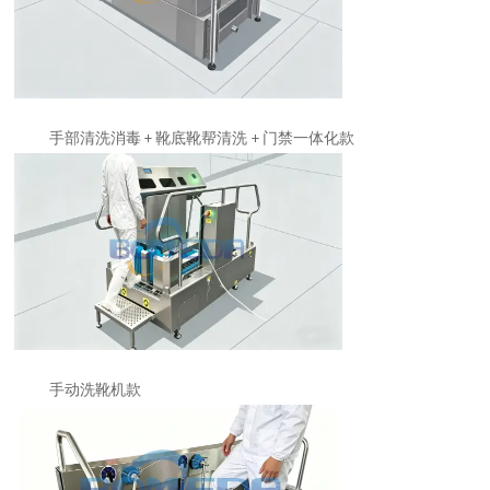
手部清洗消毒
靴底靴帮清洗
门禁一体化款
+
+
手动洗靴机款