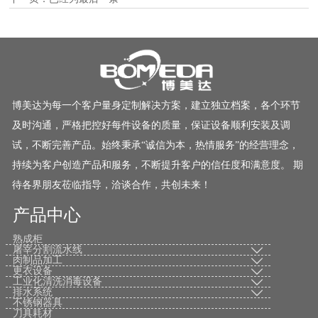
博美达为每一个客户量身定制解决方案，建立独立档案，各个环节
及时沟通，严格把控好每件设备的质量，保证设备顺利安装及调
试，不断完善产品。始终秉承“诚信为本，热情服务”的经营理念，
持续为客户创造产品和服务，不断提升客户的信任度和满意度。 期
待各界朋友莅临指导，洽谈合作，共创未来！
产品中心
熟成柜
屠宰分割流水线

肉制品加工

更衣设备

工业化清洗消毒设备

排水系统

不锈钢器具
刀具耗材