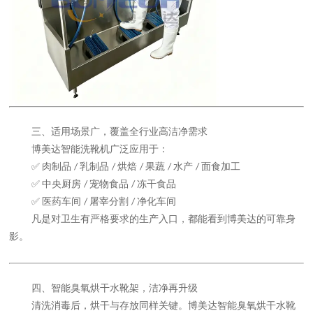
三、适用场景广，覆盖全行业高洁净需求
博美达智能洗靴机广泛应用于：
肉制品
乳制品
烘焙
果蔬
水产
面食加工
✅
/
/
/
/
/
中央厨房
宠物食品
冻干食品
✅
/
/
医药车间
屠宰分割
净化车间
✅
/
/
凡是对卫生有严格要求的生产入口，都能看到博美达的可靠身
影。
四、智能臭氧烘干水靴架，洁净再升级
清洗消毒后，烘干与存放同样关键。博美达智能臭氧烘干水靴