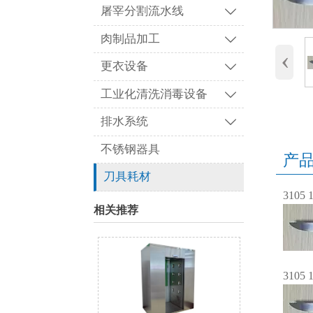
屠宰分割流水线

肉制品加工

‹
更衣设备

工业化清洗消毒设备

排水系统

不锈钢器具
产
刀具耗材
3105 
相关推荐
3105 