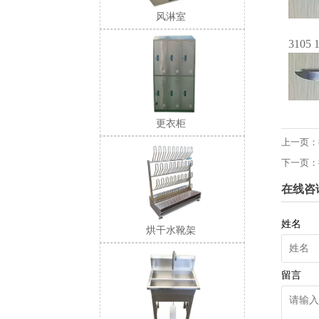
风淋室
3105 
更衣柜
上一页：
下一页：
在线咨
姓名
烘干水靴架
留言