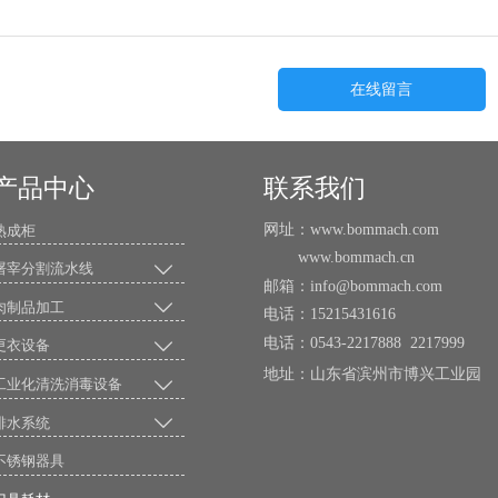
在线留言
产品中心
联系我们
网址：www.bommach.com
熟成柜
www.bommach.cn

屠宰分割流水线
邮箱：info@bommach.com

肉制品加工
电话：15215431616
电话：0543-2217888 2217999

更衣设备
地址：山东省滨州市博兴工业

工业化清洗消毒设备

排水系统
不锈钢器具