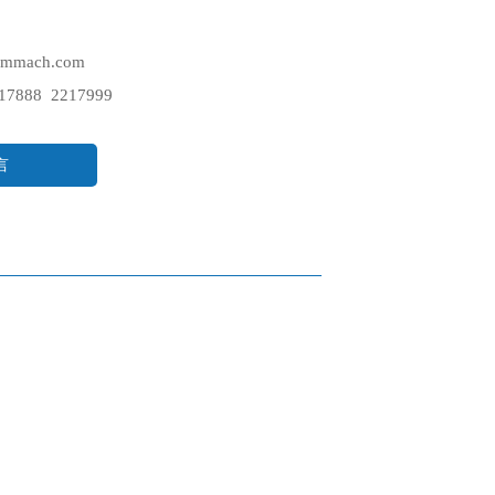
mmach.com
7888 2217999
言