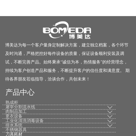
博美达为每一个客户量身定制解决方案，建立独立档案，各个环节
及时沟通，严格把控好每件设备的质量，保证设备顺利安装及调
试，不断完善产品。始终秉承“诚信为本，热情服务”的经营理念，
持续为客户创造产品和服务，不断提升客户的信任度和满意度。 期
待各界朋友莅临指导，洽谈合作，共创未来！
产品中心
熟成柜
屠宰分割流水线

肉制品加工

更衣设备

工业化清洗消毒设备

排水系统

不锈钢器具
刀具耗材