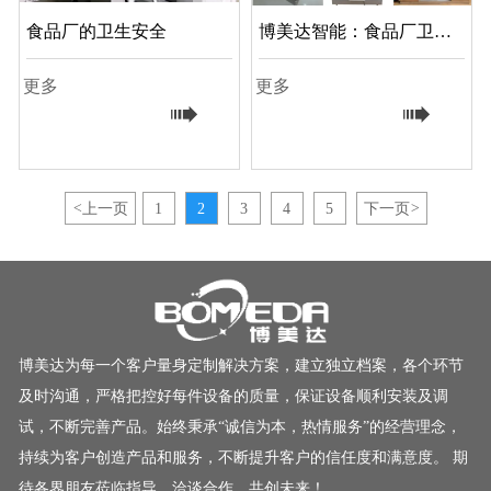
食品厂的卫生安全
博美达智能：食品厂卫生
清洗消毒一站式服务的引
更多
更多
领者


<
上一页
1
2
3
4
5
下一页
>
博美达为每一个客户量身定制解决方案，建立独立档案，各个环节
及时沟通，严格把控好每件设备的质量，保证设备顺利安装及调
试，不断完善产品。始终秉承“诚信为本，热情服务”的经营理念，
持续为客户创造产品和服务，不断提升客户的信任度和满意度。 期
待各界朋友莅临指导，洽谈合作，共创未来！