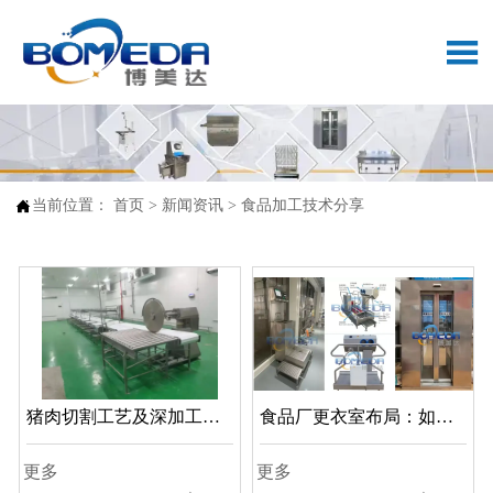


当前位置：
首页
>
新闻资讯
>
食品加工技术分享
猪肉切割工艺及深加工设
食品厂更衣室布局：如何
备
打造一个高效、卫生的更
更多
更多
衣室