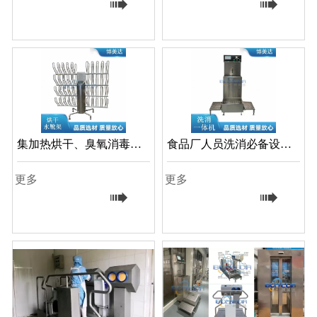


集加热烘干、臭氧消毒于
食品厂人员洗消必备设备
一体的高效设备——博美
——博美达洗消一体机
更多
更多
达烘干水靴架

