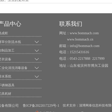
产品中心
联系我们
网址：www.bommach.com
熟成柜
www.bommach.cn

屠宰分割流水线
邮箱：info@bommach.com

肉制品加工
电话：15215431616
电话：0543-2217888 2217999

更衣设备
地址：山东省滨州市博兴工业

工业化清洗消毒设备

排水系统
不锈钢器具
刀具耗材
技术支持：淄博网泰信息科技有限
限公司 鲁ICP备2022017229号-1