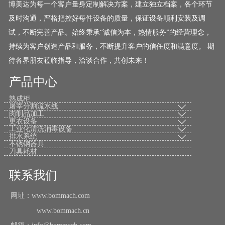
博美达为每一个客户量身定制解决方案，建立独立档案，各个环节
及时沟通，严格把控好每件设备的质量，保证设备顺利安装及调
试，不断完善产品。始终秉承“诚信为本，热情服务”的经营理念，
持续为客户创造产品和服务，不断提升客户的信任度和满意度。 期
待各界朋友莅临指导，洽谈合作，共创未来！
产品中心
熟成柜
屠宰分割流水线

肉制品加工

更衣设备

工业化清洗消毒设备

排水系统

不锈钢器具
刀具耗材
联系我们
网址：www.bommach.com
www.bommach.cn