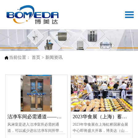


当前位置：
首页
>
新闻资讯
洁净车间必需通道——风
2023华食展（上海）蓄势
淋室
风淋室是进入洁净室所必需的通
待发，你想了解什么？
2023年华食展在上海虹桥国家会展
道，可以减少进出洁净车间所带来
中心即将盛大开幕，博美达（山
的污染问题。
东）智能装备有限公司在展会将会