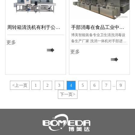
周转箱清洗机有利于公司
手部消毒在食品工业中的
高效和可持续生产
重要性
博美智能装备专业卫生清洗消毒设
备生产厂家 洗消一体机对手部进行
更多
消毒保证食品安全

更多

<
上一页
1
2
3
4
5
6
7
9
...
下一页
>