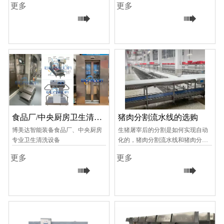
更多
更多
推出：高压静电解冻技术和食材清


洗技术。博美达（山东）智能装备
有限公司致力于国内先进技术的推
广与应用，更不断与国外先进技术
企业沟通，将更加适合中国的先进
技术和设备引进到中国
食品厂/中央厨房卫生清洗
猪肉分割流水线的选购
系统@博美达智能装备
博美达智能装备食品厂、中央厨房
生猪屠宰后的分割是如何实现自动
专业卫生清洗设备
化的，猪肉分割流水线和猪肉分割
车间到底包含了哪些东西？博美达
更多
更多
智能装备帮你规划，规划热线


15215431616