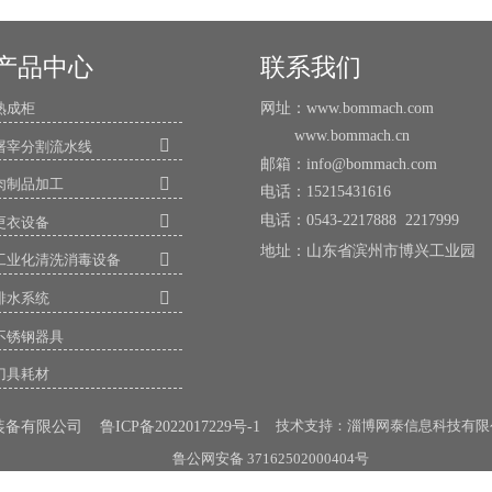
产品中心
联系我们
网址：www.bommach.com
熟成柜
www.bommach.cn

屠宰分割流水线
邮箱：info@bommach.com

肉制品加工
电话：15215431616
电话：0543-2217888 2217999

更衣设备
地址：山东省滨州市博兴工业

工业化清洗消毒设备

排水系统
不锈钢器具
刀具耗材
技术支持：淄博网泰信息科技有限
限公司 鲁ICP备2022017229号-1
鲁公网安备 37162502000404号