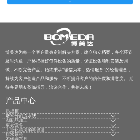
在线留言
博美达为每一个客户量身定制解决方案，建立独立档案，各个环节
及时沟通，严格把控好每件设备的质量，保证设备顺利安装及调
试，不断完善产品。始终秉承“诚信为本，热情服务”的经营理念，
持续为客户创造产品和服务，不断提升客户的信任度和满意度。 期
待各界朋友莅临指导，洽谈合作，共创未来！
产品中心
熟成柜
屠宰分割流水线

肉制品加工

更衣设备

工业化清洗消毒设备

排水系统

不锈钢器具