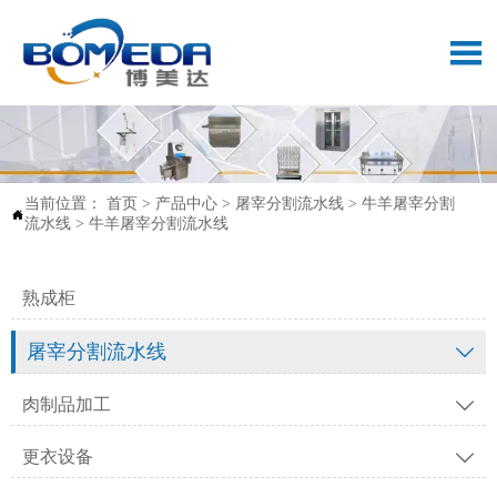

当前位置：
首页
>
产品中心
>
屠宰分割流水线
>
牛羊屠宰分割

流水线
>
牛羊屠宰分割流水线
熟成柜
屠宰分割流水线

肉制品加工

更衣设备
