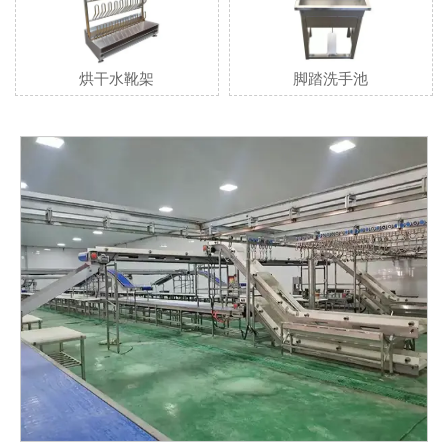
烘干水靴架
脚踏洗手池