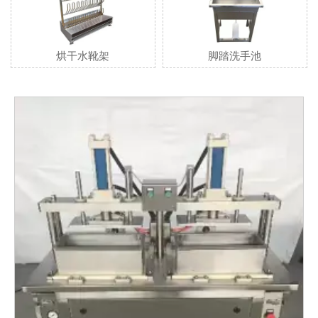
烘干水靴架
脚踏洗手池