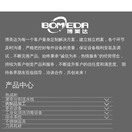
博美达为每一个客户量身定制解决方案，建立独立档案，各个环节
及时沟通，严格把控好每件设备的质量，保证设备顺利安装及调
试，不断完善产品。始终秉承“诚信为本，热情服务”的经营理念，
持续为客户创造产品和服务，不断提升客户的信任度和满意度。 期
待各界朋友莅临指导，洽谈合作，共创未来！
产品中心
熟成柜
屠宰分割流水线

肉制品加工

更衣设备

工业化清洗消毒设备

排水系统

不锈钢器具
刀具耗材