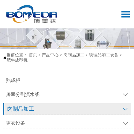

当前位置：
首页
>
产品中心
>
肉制品加工
>
调理品加工设备
>

肥牛成型机
熟成柜
屠宰分割流水线

肉制品加工

更衣设备
