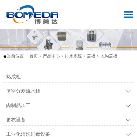

当前位置：
首页
>
产品中心
>
排水系统
>
盖板
>
地沟盖板

熟成柜
屠宰分割流水线

肉制品加工

更衣设备

工业化清洗消毒设备
