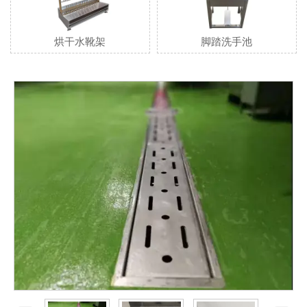
烘干水靴架
脚踏洗手池