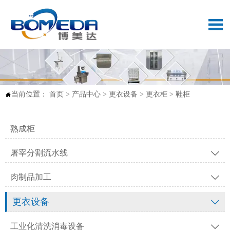

当前位置：
首页
>
产品中心
>
更衣设备
>
更衣柜
>
鞋柜

熟成柜
屠宰分割流水线

肉制品加工

更衣设备

工业化清洗消毒设备
