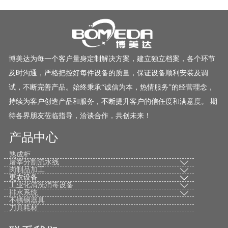
博美达为每一个客户量身定制解决方案，建立独立档案，各个环节
及时沟通，严格把控好每件设备的质量，保证设备顺利安装及调
试，不断完善产品。始终秉承“诚信为本，热情服务”的经营理念，
持续为客户创造产品和服务，不断提升客户的信任度和满意度。 期
待各界朋友莅临指导，洽谈合作，共创未来！
产品中心
熟成柜
屠宰分割流水线

肉制品加工

更衣设备

工业化清洗消毒设备

排水系统

不锈钢器具
刀具耗材