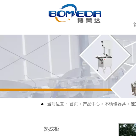
当前位置：
首页
>
产品中心
>
不锈钢器具
>
速

熟成柜