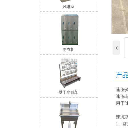
风淋室
‹
更衣柜
产
速冻
烘干水靴架
速冻
用于
速冻
1、常