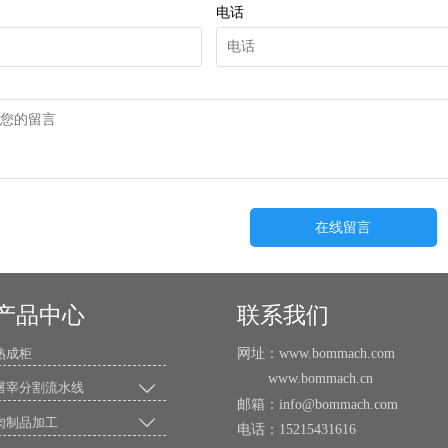
电话
在线留言
产品中心
联系我们
网址：www.bommach.com
熟成柜
www.bommach.cn

屠宰分割流水线
邮箱：info@bommach.com

肉制品加工
电话：15215431616