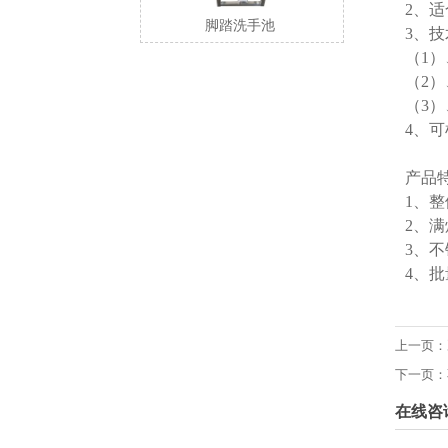
2、适
脚踏洗手池
3、
（1）
（2）
（3
4、
产品
1、整
2、
3、
4、
上一页：
下一页：
在线咨