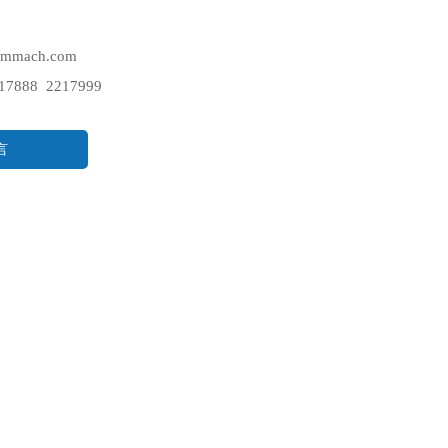
mmach.com
7888 2217999
言