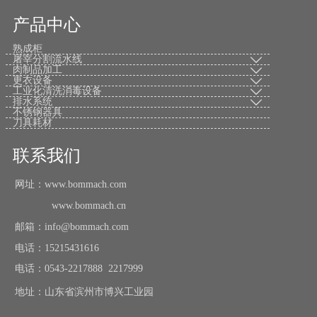
产品中心
熟成柜
屠宰分割流水线

肉制品加工

更衣设备

工业化清洗消毒设备

排水系统

不锈钢器具
刀具耗材
联系我们
网址：www.bommach.com
www.bommach.cn
邮箱：info@bommach.com
电话：15215431616
电话：0543-2217888 2217999
地址：山东省滨州市博兴工业园