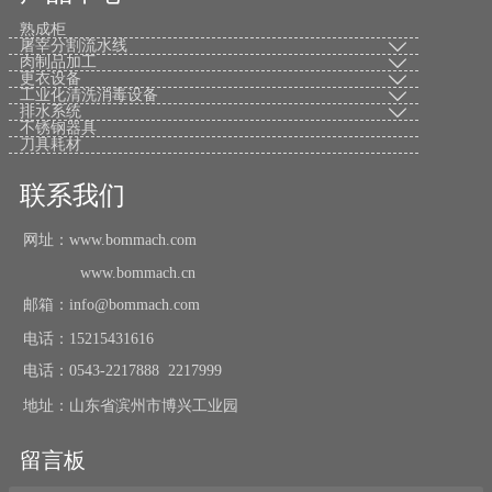
熟成柜
屠宰分割流水线

肉制品加工

更衣设备

工业化清洗消毒设备

排水系统

不锈钢器具
刀具耗材
联系我们
网址：www.bommach.com
www.bommach.cn
邮箱：info@bommach.com
电话：15215431616
电话：0543-2217888 2217999
地址：山东省滨州市博兴工业园
留言板