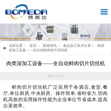

当前位置：
首页
>
新闻资讯
>
食品加工技术分享
>
肉类

深加工设备——全自动鲜肉切片切丝机
肉类深加工设备——全自动鲜肉切片切丝机
2023/11/10
鲜肉切片切丝机
广泛应用于各酒店
食堂
餐
,
,
厅
单位厨房
中央厨房。
操作简单
省时省力
切肉
,
,
,
,
机高效的实用操作性能为企业单位节省成本
提高
,
出菜效率
。