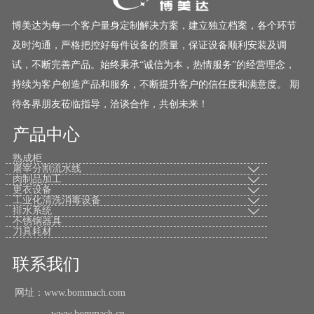
博美达为每一个客户量身定制解决方案，建立独立档案，各个环节
及时沟通，严格把控好每件设备的质量，保证设备顺利安装及调
试，不断完善产品。始终秉承“诚信为本，热情服务”的经营理念，
持续为客户创造产品和服务，不断提升客户的信任度和满意度。 期
待各界朋友莅临指导，洽谈合作，共创未来！
产品中心
熟成柜
屠宰分割流水线

肉制品加工

更衣设备

工业化清洗消毒设备

排水系统

不锈钢器具
刀具耗材
联系我们
网址：www.bommach.com
www.bommach.cn