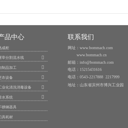
产品中心
联系我们
网址：www.bommach.com
熟成柜
www.bommach.cn

屠宰分割流水线
邮箱：info@bommach.com

肉制品加工
电话：15215431616
电话：0543-2217888 2217999

更衣设备
地址：山东省滨州市博兴工业

工业化清洗消毒设备

排水系统
不锈钢器具
刀具耗材