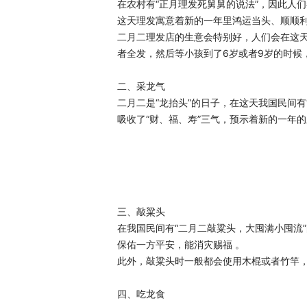
在农村有“正月理发死舅舅的说法”，因此人们
这天理发寓意着新的一年里鸿运当头、顺顺利
二月二理发店的生意会特别好，人们会在这
者全发，然后等小孩到了6岁或者9岁的时候
二、采龙气
二月二是“龙抬头”的日子，在这天我国民间有
吸收了“财、福、寿”三气，预示着新的一年的
三、敲粱头
在我国民间有“二月二敲粱头，大囤满小囤流
保佑一方平安，能消灾赐福 。
此外，敲粱头时一般都会使用木棍或者竹竿，
四、吃龙食