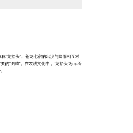
称“龙抬头”。
苍龙七宿
的出没与降雨相互对
的“图腾”。在农耕文化中，“龙抬头”标示着
。 