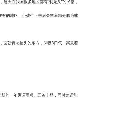
，这天在我国很多地区都有“剃龙头”的民俗，
在有的地区，小孩生下来后会留着部分胎毛或
7点，面朝青龙抬头的东方，深吸3口气，寓意着
祈求新的一年风调雨顺、五谷丰登，同时龙还能