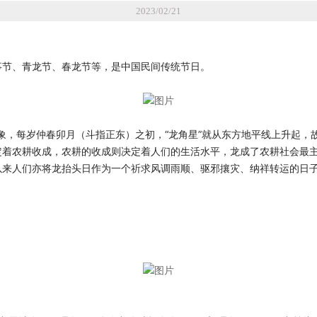
2023/02/21
事节、
青龙节
、
春龙节
等，是中国民间
传统节日
。
象，每岁
仲春
卯月（斗指正东）之初，“龙角星”就从东方地平线上升起，故
着农耕收成，农耕的收成则决定着人们的生活水平，龙成了农耕社会最主要
来人们亦将龙抬头日作为一个祈求风调雨顺、驱邪攘灾、纳祥转运的日子