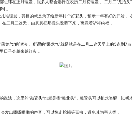
都忌讳在正月理发，很多人都会选择在农历二月初理发 。二月二“龙抬头”
利 。
天扎堆理发，其目的就是为了给新年讨个好彩头，预示一年有好的开始 。
，在二月二这天，由舅舅把那撮头发剪下来，寓意着祈祥纳福 。
“采龙气”的说法 。所谓的“采龙气”就是就是在二月二这天早上的5点到
里日子会越来越红火 。
”的说法，这里的“敲粱头”也就是指“敲龙头”，敲粱头可以把龙唤醒，以
会发出噼噼啪啪的声音，可以惊走蛇蝎等毒虫，避免其为害人类 。