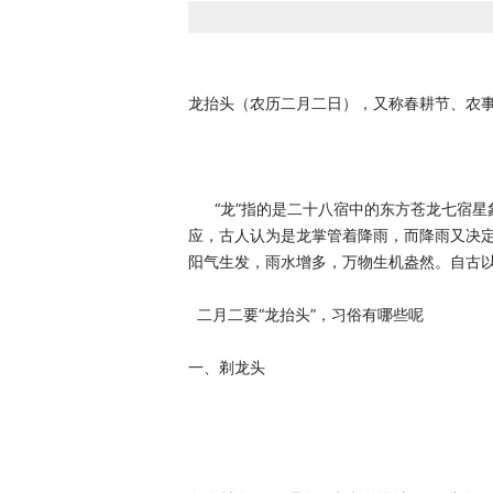
龙抬头（农历二月二日），又称春耕节、农
      “龙”指的是
二十八宿
中的东方苍龙七宿星
应，古人认为是龙掌管着降雨，而降雨又决定
阳气生发，雨水增多，万物生机盎然。自古以
  二月二要“龙抬头”，习俗有哪些呢
一、剃龙头